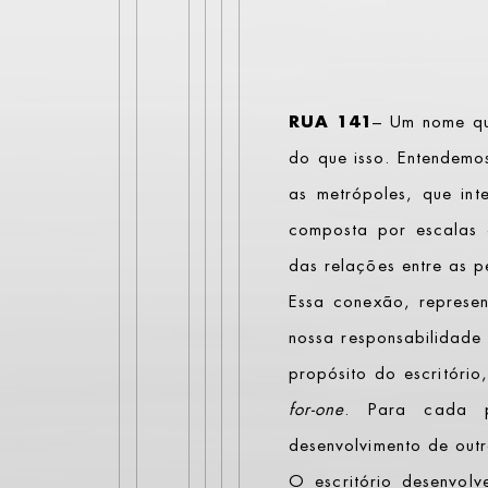
RUA 141
– Um nome qu
do que isso. Entendem
as metrópoles, que int
composta por escalas e
das relações entre as p
Essa conexão, represe
nossa responsabilidade 
propósito do escritóri
for-one
. Para cada p
desenvolvimento de out
O escritório desenvolv