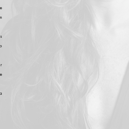
e
am
s
ão
r
e
a