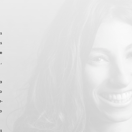
s
s
e
,
a
do
e-
o
s