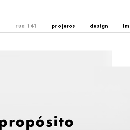
rua 141
projetos
design
im
propósito